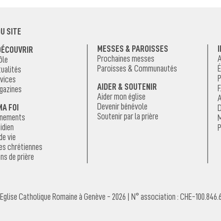
U SITE
MESSES & PAROISSES
DÉCOUVRIR
Prochaines messes
A
ôle
Paroisses & Communautés
É
ualités
P
vices
AIDER & SOUTENIR
F
gazines
Aider mon église
A
Devenir bénévole
MA FOI
D
Soutenir par la prière
énements
M
idien
P
de vie
es chrétiennes
ns de prière
Eglise Catholique Romaine à Genève - 2026 | N° association : CHE-100.846.