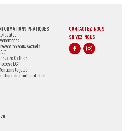
INFORMATIONS PRATIQUES
CONTACTEZ-NOUS
ctualités
SUIVEZ-NOUS
vénements
sur Facebook
Sur Instagr
révention abus sexuels
.A.Q
nnuaire Cath.ch
iocèse LGF
entions légales
olitique de confidentialité
670