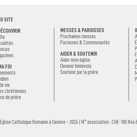
U SITE
MESSES & PAROISSES
DÉCOUVRIR
Prochaines messes
A
ôle
Paroisses & Communautés
É
ualités
P
vices
AIDER & SOUTENIR
F
gazines
Aider mon église
A
Devenir bénévole
MA FOI
D
Soutenir par la prière
énements
M
idien
P
de vie
es chrétiennes
ns de prière
Eglise Catholique Romaine à Genève - 2026 | N° association : CHE-100.846.