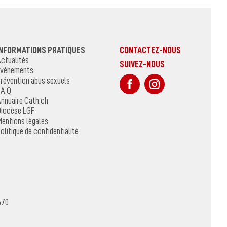
INFORMATIONS PRATIQUES
CONTACTEZ-NOUS
ctualités
SUIVEZ-NOUS
vénements
sur Facebook
Sur Instagr
révention abus sexuels
.A.Q
nnuaire Cath.ch
iocèse LGF
entions légales
olitique de confidentialité
670