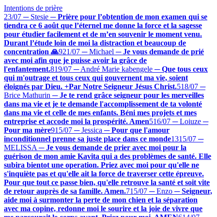
Intentions de prière
23/07 ─ Stesie
─
Prière pour l’obtention de mon examen qui se
tiendra ce 6 août que l’éternel me donne la force et la sagesse
pour étudier facilement et de m’en souvenir le moment venu.
Durant l’étude loin de moi la distraction et beaucoup de
concentration 🙏
9
21/07 ─ Michael
─
Je vous demande de prié
avec moi afin que je puisse avoir la grâce de
l'enfantement.
8
19/07 ─ André Marie kabengele
─
Que tous ceux
qui m'outrage et tous ceux qui gouvernent ma vie, soient
éloignés par Dieu. +Par Notre Seigneur Jésus Christ.
5
18/07 ─
Brice Mathurin
─
Je te rend grâce seigneur pour les merveilles
dans ma vie et je te demande l'accomplissement de ta volonté
dans ma vie et celle de mes enfants. Béni mes projets et mes
entreprise et accode moi la prospérité. Amen
5
16/07 ─ Loiuze
─
Pour ma mère
9
15/07 ─ Jessica
─
Pour que l'amour
inconditionnel prenne sa juste place dans ce monde
13
15/07 ─
MELISSA
─
Je vous demande de prier avec moi pour la
guérison de mon amie Kavita qui a des problèmes de santé. Elle
subira bientot une operation. Priez avec moi pour qu'elle ne
s'inquiète pas et qu'elle ait la force de traverser cette épreuve.
Pour que tout ce passe bien, qu'elle retrouve la santé et soit vite
de retour auprès de sa famille. Amen.
7
15/07 ─ Enzo
─
Seigneur,
aide moi à surmonter la perte de mon chien et la séparation
avec ma copine, redonne moi le sourire et la joie de vivre que