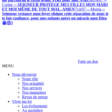
me parcourait le corps avant. Priez pour moi, AMEN
6
14/07 ─
Corine
─
SEIGNEUR PROTEGE MES FILLES MON MARI
ET MOI MÊME DE TOUT MAL. AMEN
7
14/07 ─ Morria
─
Seigneur restaure mon foyer eloigne cette séparation de nous je
te fais confiance, pour mes enfants opère un miracle mon Dieu
😭😔
9
Faire un don
MENU
Nous découvrir
Notre rôle
Nos actualités
Nos services
Nos magazines
Revue de presse
Vivre ma foi
Les événements
Au quotidien