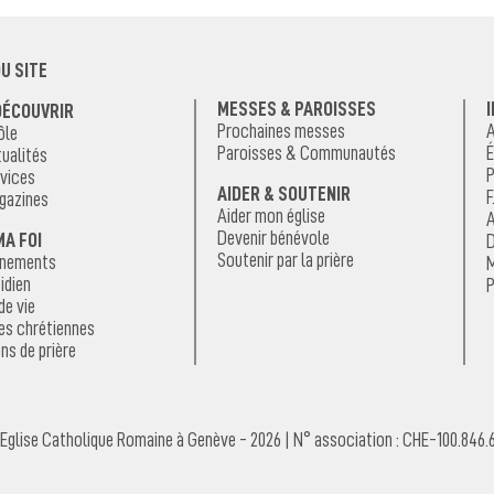
U SITE
MESSES & PAROISSES
DÉCOUVRIR
Prochaines messes
A
ôle
Paroisses & Communautés
É
ualités
P
vices
AIDER & SOUTENIR
F
gazines
Aider mon église
A
Devenir bénévole
MA FOI
D
Soutenir par la prière
énements
M
idien
P
de vie
es chrétiennes
ns de prière
Eglise Catholique Romaine à Genève - 2026 | N° association : CHE-100.846.