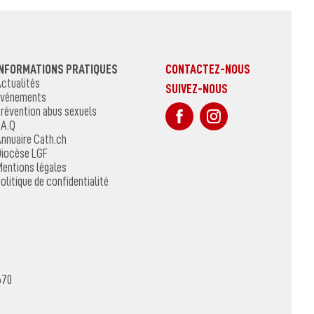
INFORMATIONS PRATIQUES
CONTACTEZ-NOUS
ctualités
SUIVEZ-NOUS
vénements
sur Facebook
Sur Instagr
révention abus sexuels
.A.Q
nnuaire Cath.ch
iocèse LGF
entions légales
olitique de confidentialité
670