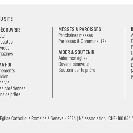
U SITE
MESSES & PAROISSES
DÉCOUVRIR
Prochaines messes
A
ôle
Paroisses & Communautés
É
ualités
P
vices
AIDER & SOUTENIR
F
gazines
Aider mon église
A
Devenir bénévole
MA FOI
D
Soutenir par la prière
énements
M
idien
P
de vie
es chrétiennes
ns de prière
Eglise Catholique Romaine à Genève - 2026 | N° association : CHE-100.846.