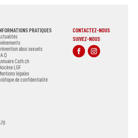
INFORMATIONS PRATIQUES
CONTACTEZ-NOUS
ctualités
SUIVEZ-NOUS
vénements
sur Facebook
Sur Instagr
révention abus sexuels
.A.Q
nnuaire Cath.ch
iocèse LGF
entions légales
olitique de confidentialité
670