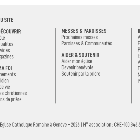
U SITE
MESSES & PAROISSES
DÉCOUVRIR
Prochaines messes
A
ôle
Paroisses & Communautés
É
ualités
P
vices
AIDER & SOUTENIR
F
gazines
Aider mon église
A
Devenir bénévole
MA FOI
D
Soutenir par la prière
énements
M
idien
P
de vie
es chrétiennes
ns de prière
Eglise Catholique Romaine à Genève - 2026 | N° association : CHE-100.846.