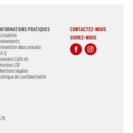
INFORMATIONS PRATIQUES
CONTACTEZ-NOUS
ctualités
SUIVEZ-NOUS
vénements
sur Facebook
Sur Instagr
révention abus sexuels
.A.Q
nnuaire Cath.ch
iocèse LGF
entions légales
olitique de confidentialité
670