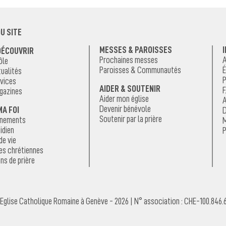
U SITE
MESSES & PAROISSES
DÉCOUVRIR
Prochaines messes
A
ôle
Paroisses & Communautés
É
ualités
P
vices
AIDER & SOUTENIR
F
gazines
Aider mon église
A
Devenir bénévole
MA FOI
D
Soutenir par la prière
énements
M
idien
P
de vie
es chrétiennes
ns de prière
Eglise Catholique Romaine à Genève - 2026 | N° association : CHE-100.846.