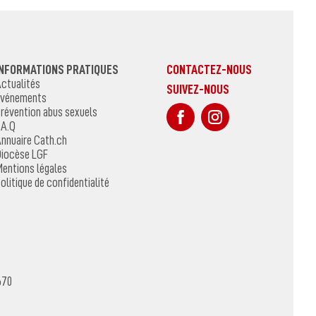
INFORMATIONS PRATIQUES
CONTACTEZ-NOUS
ctualités
SUIVEZ-NOUS
vénements
sur Facebook
Sur Instagr
révention abus sexuels
.A.Q
nnuaire Cath.ch
iocèse LGF
entions légales
olitique de confidentialité
670