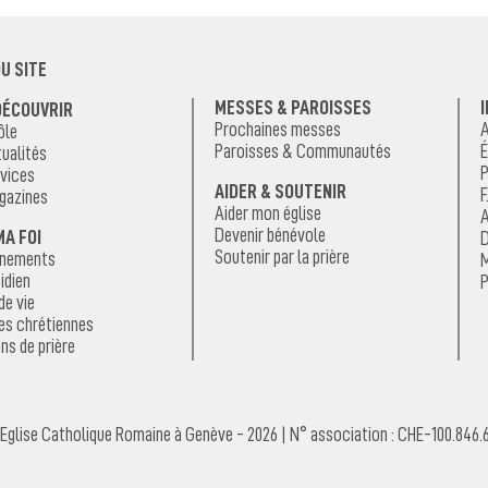
U SITE
MESSES & PAROISSES
DÉCOUVRIR
Prochaines messes
A
ôle
Paroisses & Communautés
É
ualités
P
vices
AIDER & SOUTENIR
F
gazines
Aider mon église
A
Devenir bénévole
MA FOI
D
Soutenir par la prière
énements
M
idien
P
de vie
es chrétiennes
ns de prière
Eglise Catholique Romaine à Genève - 2026 | N° association : CHE-100.846.