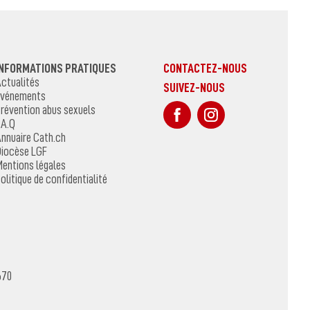
INFORMATIONS PRATIQUES
CONTACTEZ-NOUS
ctualités
SUIVEZ-NOUS
vénements
sur Facebook
Sur Instagr
révention abus sexuels
.A.Q
nnuaire Cath.ch
iocèse LGF
entions légales
olitique de confidentialité
670