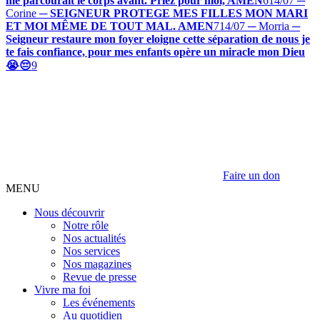
me parcourait le corps avant. Priez pour moi, AMEN
6
14/07 ─
Corine
─
SEIGNEUR PROTEGE MES FILLES MON MARI
ET MOI MÊME DE TOUT MAL. AMEN
7
14/07 ─ Morria
─
Seigneur restaure mon foyer eloigne cette séparation de nous je
te fais confiance, pour mes enfants opère un miracle mon Dieu
😭😔
9
Faire un don
MENU
Nous découvrir
Notre rôle
Nos actualités
Nos services
Nos magazines
Revue de presse
Vivre ma foi
Les événements
Au quotidien