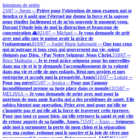
Intentions de prière
23/07 ─ Stesie
─
Prière pour l’obtention de mon examen qui se
tiendra ce 6 août que l’éternel me donne la force et la sagesse
pour étudier facilement et de m’en souvenir le moment venu.
Durant l’étude loin de moi la distraction et beaucoup de
concentration 🙏
9
21/07 ─ Michael
─
Je vous demande de prié
avec moi afin que je puisse avoir la grâce de
l'enfantement.
8
19/07 ─ André Marie kabengele
─
Que tous ceux
qui m'outrage et tous ceux qui gouvernent ma vie, soient
éloignés par Dieu. +Par Notre Seigneur Jésus Christ.
5
18/07 ─
Brice Mathurin
─
Je te rend grâce seigneur pour les merveilles
dans ma vie et je te demande l'accomplissement de ta volonté
dans ma vie et celle de mes enfants. Béni mes projets et mes
entreprise et accode moi la prospérité. Amen
5
16/07 ─ Loiuze
─
Pour ma mère
8
15/07 ─ Jessica
─
Pour que l'amour
inconditionnel prenne sa juste place dans ce monde
13
15/07 ─
MELISSA
─
Je vous demande de prier avec moi pour la
guérison de mon amie Kavita qui a des problèmes de santé. Elle
subira bientot une operation. Priez avec moi pour qu'elle ne
s'inquiète pas et qu'elle ait la force de traverser cette épreuve.
Pour que tout ce passe bien, qu'elle retrouve la santé et soit vite
de retour auprès de sa famille. Amen.
7
15/07 ─ Enzo
─
Seigneur,
aide moi à surmonter la perte de mon chien et la séparation
avec ma copine, redonne moi le sourire et la joie de vivre que