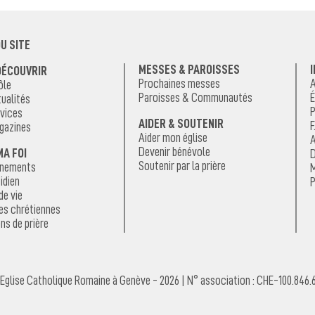
U SITE
MESSES & PAROISSES
DÉCOUVRIR
Prochaines messes
A
ôle
Paroisses & Communautés
É
ualités
P
vices
AIDER & SOUTENIR
F
gazines
Aider mon église
A
Devenir bénévole
MA FOI
D
Soutenir par la prière
énements
M
idien
P
de vie
es chrétiennes
ns de prière
Eglise Catholique Romaine à Genève - 2026 | N° association : CHE-100.846.