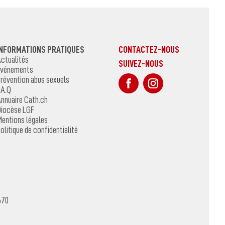
INFORMATIONS PRATIQUES
CONTACTEZ-NOUS
ctualités
SUIVEZ-NOUS
vénements
sur Facebook
Sur Instagr
révention abus sexuels
.A.Q
nnuaire Cath.ch
iocèse LGF
entions légales
olitique de confidentialité
670