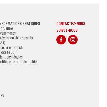
INFORMATIONS PRATIQUES
CONTACTEZ-NOUS
ctualités
SUIVEZ-NOUS
vénements
sur Facebook
Sur Instagr
révention abus sexuels
.A.Q
nnuaire Cath.ch
iocèse LGF
entions légales
olitique de confidentialité
670