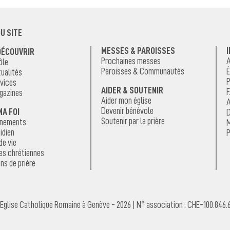
U SITE
MESSES & PAROISSES
DÉCOUVRIR
Prochaines messes
A
ôle
Paroisses & Communautés
É
ualités
P
vices
AIDER & SOUTENIR
F
gazines
Aider mon église
A
Devenir bénévole
MA FOI
D
Soutenir par la prière
énements
M
idien
P
de vie
es chrétiennes
ns de prière
Eglise Catholique Romaine à Genève - 2026 | N° association : CHE-100.846.