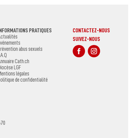
INFORMATIONS PRATIQUES
CONTACTEZ-NOUS
ctualités
SUIVEZ-NOUS
vénements
sur Facebook
Sur Instagr
révention abus sexuels
.A.Q
nnuaire Cath.ch
iocèse LGF
entions légales
olitique de confidentialité
670