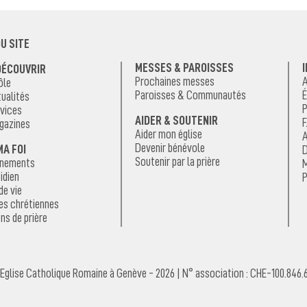
U SITE
MESSES & PAROISSES
DÉCOUVRIR
Prochaines messes
A
ôle
Paroisses & Communautés
É
ualités
P
vices
AIDER & SOUTENIR
F
gazines
Aider mon église
A
Devenir bénévole
MA FOI
D
Soutenir par la prière
énements
M
idien
P
de vie
es chrétiennes
ns de prière
Eglise Catholique Romaine à Genève - 2026 | N° association : CHE-100.846.