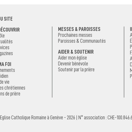
U SITE
MESSES & PAROISSES
DÉCOUVRIR
Prochaines messes
A
ôle
Paroisses & Communautés
É
ualités
P
vices
AIDER & SOUTENIR
F
gazines
Aider mon église
A
Devenir bénévole
MA FOI
D
Soutenir par la prière
énements
M
idien
P
de vie
es chrétiennes
ns de prière
Eglise Catholique Romaine à Genève - 2026 | N° association : CHE-100.846.