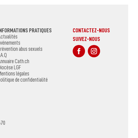
INFORMATIONS PRATIQUES
CONTACTEZ-NOUS
ctualités
SUIVEZ-NOUS
vénements
sur Facebook
Sur Instagr
révention abus sexuels
.A.Q
nnuaire Cath.ch
iocèse LGF
entions légales
olitique de confidentialité
670