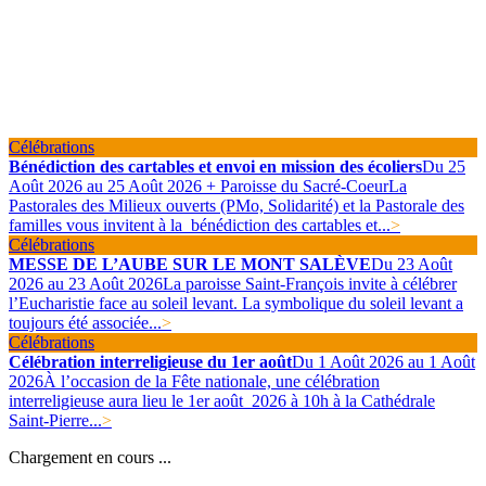
Célébrations
Bénédiction des cartables et envoi en mission des écoliers
Du 25
Août 2026 au 25 Août 2026 + Paroisse du Sacré-Coeur
La
Pastorales des Milieux ouverts (PMo, Solidarité) et la Pastorale des
familles vous invitent à la bénédiction des cartables et...
>
Célébrations
MESSE DE L’AUBE SUR LE MONT SALÈVE
Du 23 Août
2026 au 23 Août 2026
La paroisse Saint-François invite à célébrer
l’Eucharistie face au soleil levant. La symbolique du soleil levant a
toujours été associée...
>
Célébrations
Célébration interreligieuse du 1er août
Du 1 Août 2026 au 1 Août
2026
À l’occasion de la Fête nationale, une célébration
interreligieuse aura lieu le 1er août 2026 à 10h à la Cathédrale
Saint-Pierre...
>
Chargement en cours ...