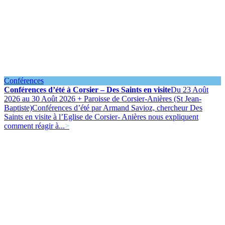
Conférences
Conférences d’été à Corsier – Des Saints en visite
Du 23 Août
2026 au 30 Août 2026 + Paroisse de Corsier-Anières (St Jean-
Baptiste)
Conférences d’été par Armand Savioz, chercheur Des
Saints en visite à l’Eglise de Corsier- Anières nous expliquent
comment réagir à...
>