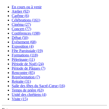
En cours ou à venir
Atelier (92)
Carême (6)
Célébrations (161)
Cinéma (27)
Concert (77)
Conférences (198)
Débat (50)
Événement (68)
Exposition (4)
Fête Paroissiale (19)
Formations (118)
Pèlerinage (11)
Période de Noël (24)
Période de Pâques (7)
Rencontre (85)
Représentation (7)
Retraite (31)
Salle des fêtes du Sacré-Cœur (16)
Temps de prière (63)
Unité des chrétiens (4)
Visite (15)