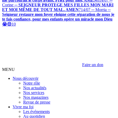
me parcourait le corps avant. Priez pour moi, AMEN
6
14/07 ─
Corine
─
SEIGNEUR PROTEGE MES FILLES MON MARI
ET MOI MÊME DE TOUT MAL. AMEN
7
14/07 ─ Morria
─
Seigneur restaure mon foyer eloigne cette séparation de nous je
te fais confiance, pour mes enfants opère un miracle mon Dieu
😭😔
10
Faire un don
MENU
Nous découvrir
Notre rôle
Nos actualités
Nos services
Nos magazines
Revue de presse
Vivre ma foi
Les événements
Au quotidien