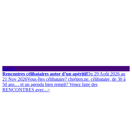
Atelier
Rencontres célibataires autor d’un apéritif
Du 29 Août 2026 au
21 Nov 2026
Vous êtes célibataire? chrétien.ne. célibataire, de 30 à
50 ans… et un agenda bien rempli? Venez faire des
RENCONTRES avec...
>