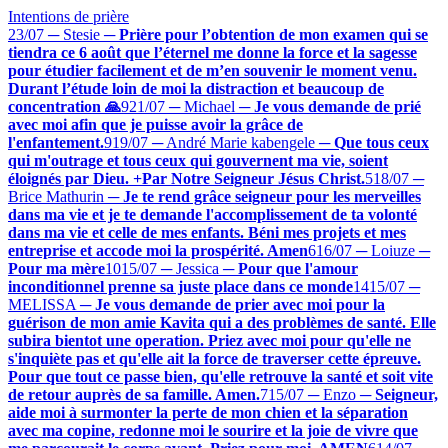
Intentions de prière
23/07 ─ Stesie
─
Prière pour l’obtention de mon examen qui se
tiendra ce 6 août que l’éternel me donne la force et la sagesse
pour étudier facilement et de m’en souvenir le moment venu.
Durant l’étude loin de moi la distraction et beaucoup de
concentration 🙏
9
21/07 ─ Michael
─
Je vous demande de prié
avec moi afin que je puisse avoir la grâce de
l'enfantement.
9
19/07 ─ André Marie kabengele
─
Que tous ceux
qui m'outrage et tous ceux qui gouvernent ma vie, soient
éloignés par Dieu. +Par Notre Seigneur Jésus Christ.
5
18/07 ─
Brice Mathurin
─
Je te rend grâce seigneur pour les merveilles
dans ma vie et je te demande l'accomplissement de ta volonté
dans ma vie et celle de mes enfants. Béni mes projets et mes
entreprise et accode moi la prospérité. Amen
6
16/07 ─ Loiuze
─
Pour ma mère
10
15/07 ─ Jessica
─
Pour que l'amour
inconditionnel prenne sa juste place dans ce monde
14
15/07 ─
MELISSA
─
Je vous demande de prier avec moi pour la
guérison de mon amie Kavita qui a des problèmes de santé. Elle
subira bientot une operation. Priez avec moi pour qu'elle ne
s'inquiète pas et qu'elle ait la force de traverser cette épreuve.
Pour que tout ce passe bien, qu'elle retrouve la santé et soit vite
de retour auprès de sa famille. Amen.
7
15/07 ─ Enzo
─
Seigneur,
aide moi à surmonter la perte de mon chien et la séparation
avec ma copine, redonne moi le sourire et la joie de vivre que