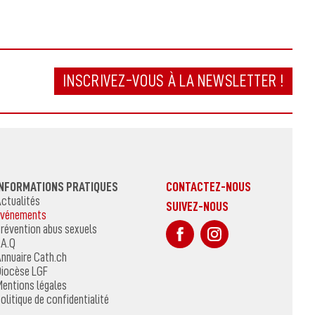
INSCRIVEZ-VOUS À LA NEWSLETTER !
INFORMATIONS PRATIQUES
CONTACTEZ-NOUS
ctualités
SUIVEZ-NOUS
vénements
sur Facebook
Sur Instagr
révention abus sexuels
.A.Q
nnuaire Cath.ch
iocèse LGF
entions légales
olitique de confidentialité