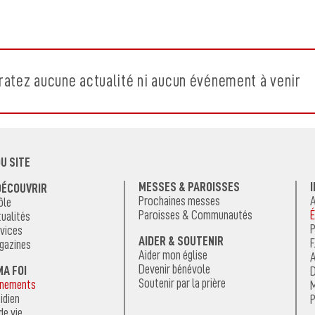
ratez aucune actualité ni aucun événement à venir
U SITE
MESSES & PAROISSES
DÉCOUVRIR
Prochaines messes
A
ôle
Paroisses & Communautés
É
ualités
P
vices
AIDER & SOUTENIR
F
gazines
Aider mon église
A
Devenir bénévole
MA FOI
D
Soutenir par la prière
énements
M
idien
P
de vie