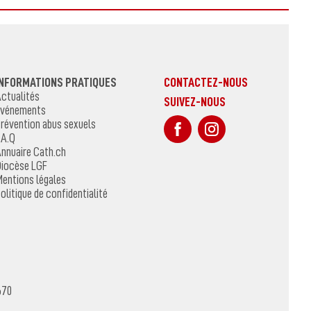
INFORMATIONS PRATIQUES
CONTACTEZ-NOUS
ctualités
SUIVEZ-NOUS
vénements
sur Facebook
Sur Instagr
révention abus sexuels
.A.Q
nnuaire Cath.ch
iocèse LGF
entions légales
olitique de confidentialité
670