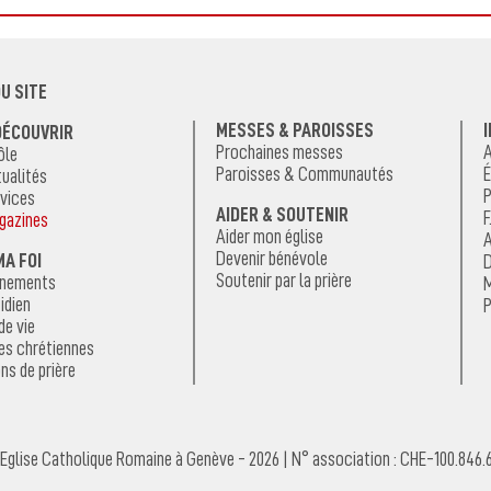
U SITE
MESSES & PAROISSES
DÉCOUVRIR
Prochaines messes
A
ôle
Paroisses & Communautés
É
ualités
P
vices
AIDER & SOUTENIR
F
gazines
Aider mon église
A
Devenir bénévole
MA FOI
D
Soutenir par la prière
énements
M
idien
P
de vie
es chrétiennes
ns de prière
Eglise Catholique Romaine à Genève - 2026 | N° association : CHE-100.846.