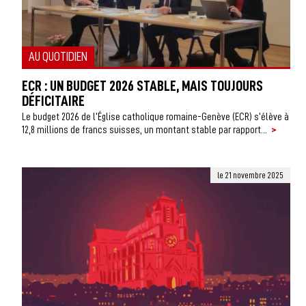
AU QUOTIDIEN
ECR : UN BUDGET 2026 STABLE, MAIS TOUJOURS
DÉFICITAIRE
Le budget 2026 de l’Église catholique romaine-Genève (ECR) s’élève à
>
12,8 millions de francs suisses, un montant stable par rapport...
le 21 novembre 2025