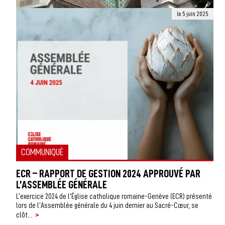
le 5 juin 2025
COMMUNIQUÉ
CÉLÉBRATION ŒCUMÉNIQUE DU 1ER AOÛT 2025
Une célébration œcuménique réunissant les Églises protestante et
catholique romaine de Genève aura lieu en la cathédrale Saint-Pierre,
>
vendredi 1er août...
COMMUNIQUÉ
ECR – RAPPORT DE GESTION 2024 APPROUVÉ PAR
L’ASSEMBLÉE GÉNÉRALE
L’exercice 2024 de l’Église catholique romaine-Genève (ECR) présenté
lors de l’Assemblée générale du 4 juin dernier au Sacré-Cœur, se
>
clôt...