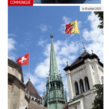
COMMUNIQUÉ
le 10 juillet 2025
ROBERTO DE COL, NOUVEAU REPRÉSENTANT DE
L’ÉVÊQUE POUR L’ÉCOLOGIE
Mgr Charles Morerod, évêque de Lausanne, Genève et Fribourg a
nommé M. Roberto de Col représentant de l’évêque pour l’écologie, à
>
la...