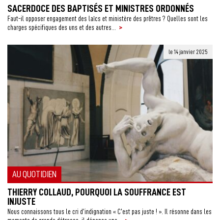
SACERDOCE DES BAPTISÉS ET MINISTRES ORDONNÉS
Faut-il opposer engagement des laïcs et ministère des prêtres ? Quelles sont les
>
charges spécifiques des uns et des autres...
le 14 janvier 2025
AU QUOTIDIEN
THIERRY COLLAUD, POURQUOI LA SOUFFRANCE EST
INJUSTE
Nous connaissons tous le cri d’indignation « C’est pas juste ! ». Il résonne dans les